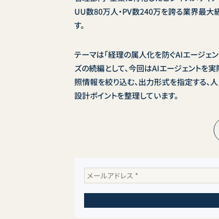
UU数80万人・PV数240万を誇る業界最
す。
テーマは「経理の属人化を防ぐAIエージェ
ズの続編として、今回はAIエージェントを
照情報を絞り込む、出力形式を指定する、人
設計ポイントを整理しています。
メ
ー
ル
ア
ド