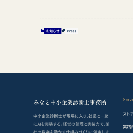
レ
ス
*
お知らせ
Press
Servi
みなと中小企業診断士事務所
スト
中小企業診断士が現場に入り、社長と一緒
にAIを実装する。経営の論理と実装力で、御
実践
社の数字を動かす仕組みづくりに伴走しま